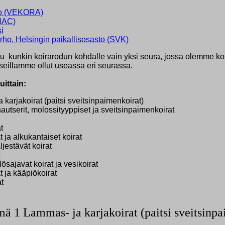
ho (VEKORA)
(NAC)
i
rho, Helsingin paikallisosasto (SVK)
tu kunkin koirarodun kohdalle vain yksi seura, jossa olemme ko.
rsseillamme ollut useassa eri seurassa.
uittain:
arjakoirat (paitsi sveitsinpaimenkoirat)
autserit, molossityyppiset ja sveitsinpaimenkoirat
t
ja alkukantaiset koirat
jestävät koirat
ösajavat koirat ja vesikoirat
 ja kääpiökoirat
t
ä 1 Lammas- ja karjakoirat (paitsi sveitsinpa