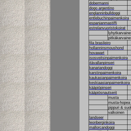
dobermanni
dogo argentino
englanninbulldoggi
entlebuchinpaimenkoira
espanjanmastiffi
estrelanvuoristokoirat
lyhytkarvaine
pitkäkarvaine
fila brasileiro
hollanninsmoushond
hovawart
isosveitsinpaimenkoira
itävallanpinseri
kanariandoggi
karstinpaimenkoira
kaukasianpaimenkoira
keskiaasianpaimenkoira
kääpiöpinseri
kääpiösnautserit
musta
musta-hopea
pippuri & suo
valkoinen
landseer
leonberginkoira
mallorcandoggi