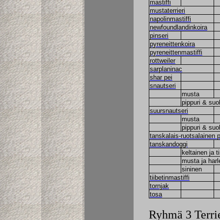
mastiffi
mustaterrieri
napolinmastiffi
newfoundlandinkoira
pinseri
pyreneittenkoira
pyreneittenmastiffi
rottweiler
sarplaninac
shar pei
snautseri
musta
pippuri & suo
suursnautseri
musta
pippuri & suo
tanskalais-ruotsalainen 
tanskandoggi
keltainen ja t
musta ja harle
sininen
tiibetinmastiffi
tornjak
tosa
Ryhmä 3 Terrie