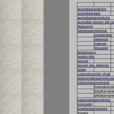
australiankarjakoira
australiankelpie
australianpaimenkoira
australian stumpy tail ca
beauceron
belgianpaimenkoirat
groenendael
laekenois
malinois
tervueren
bergamasco
bordercollie
bouvier
bouvier des ardennes
briard
ceskoslovensky vlcak
etelävenäjänpaimenkoira
hollanninpaimenkoirat
karkeakarvai
lyhytkarvain
pitkäkarvain
katalonianpaimenkoira
komondor
kroatianpaimenkoira
kuvasz