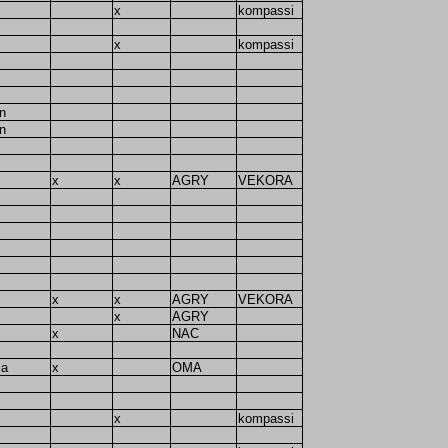
x
kompassi
x
kompassi
n
n
x
x
AGRY
VEKORA
x
x
AGRY
VEKORA
x
AGRY
x
NAC
la
x
OMA
x
kompassi