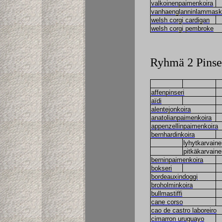
valkoinenpaimenkoira
vanhaenglanninlammask
welsh corgi cardigan
welsh corgi pembroke
Ryhmä 2 Pinser
affenpinseri
aïdi
alentejonkoira
anatolianpaimenkoira
appenzellinpaimenkoira
bernhardinkoira
lyhytkarvaine
pitkäkarvaine
berninpaimenkoira
bokseri
bordeauxindoggi
broholminkoira
bullmastiffi
cane corso
cao de castro laboreiro
cimarron uruguayo