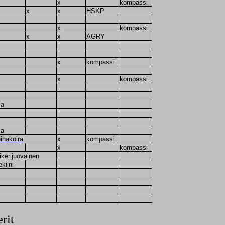
x
kompassi
x
x
HSKP
x
kompassi
x
x
AGRY
x
kompassi
x
kompassi
la
la
pihakoira
x
kompassi
x
kompassi
iikerijuovainen
kiini
rit