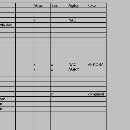
Mirja
Yael
Agility
Toko
x
NAC
ttle dog
x
x
NAC
VEKORA
x
x
AGRY
x
kompassi
nen
en
en