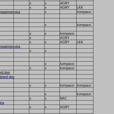
x
x
AGRY
x
x
AGRY
LKK
tenpaimenkoira
x
kompassi
x
kompassi
x
x
kompassi
x
AGRY
x
x
AGRY
LKK
tenpaimenkoira
x
x
x
kompassi
x
x
kompassi
erd dog
epherd dog
x
x
kompassi
kompassi
x
kompassi
x
x
NAC
ira
x
x
AGRY