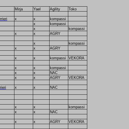
Mirja
Yael
Agility
Toko
rieri
x
x
kompassi
x
kompassi
x
kompassi
x
x
AGRY
x
kompassi
x
x
AGRY
x
x
kompassi
VEKORA
x
x
kompassi
x
x
NAC
x
x
AGRY
VEKORA
ieri
x
x
NAC
x
x
kompassi
x
x
NAC
x
x
AGRY
VEKORA