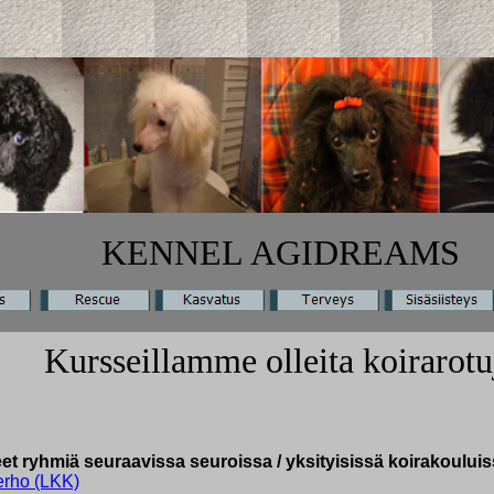
KENNEL
AGIDREAMS
Kursseillamme olleita koirarotu
t ryhmiä seuraavissa seuroissa / yksityisissä koirakouluis
erho (LKK)