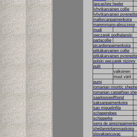
lancashire heeler
lyhytkarvainen collie
lyhytkarvainen pyreneit
mallorcanpaimenkoira
maremmano-abruzzese
mudi
owczarek podhalanski
partacollie
picardienpaimenkoira
pitkäkarvainen collie
pitkäkarvainen pyreneit
polski owczarek nizinny
pulit
valkoinen
muut värit
pumi
romanian mioritic sheph
romanian carpathian sh
saarlooswolfhond
saksanpaimenkoira
sao miguelinfila
schapendoes
schipperke
serra de airesinpaimenko
shetlanninlammaskoira
slovakiancuvac