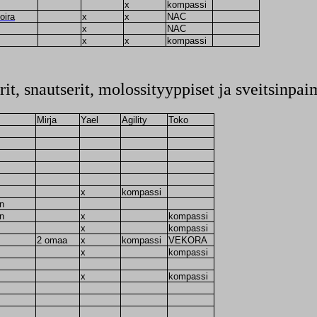
x
kompassi
oira
x
x
NAC
x
NAC
x
x
kompassi
it, snautserit, molossityyppiset ja sveitsinpa
Mirja
Yael
Agility
Toko
x
kompassi
n
n
x
kompassi
x
kompassi
2 omaa
x
kompassi
VEKORA
x
kompassi
x
kompassi