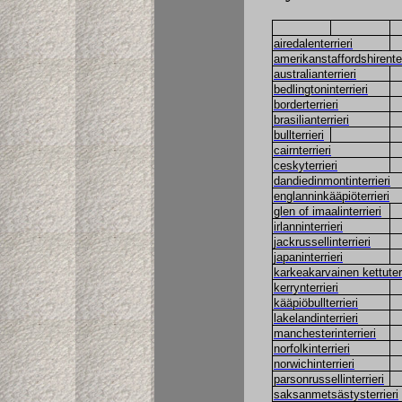
airedalenterrieri
amerikanstaffordshirenter
australianterrieri
bedlingtoninterrieri
borderterrieri
brasilianterrieri
bullterrieri
cairnterrieri
ceskyterrieri
dandiedinmontinterrieri
englanninkääpiöterrieri
glen of imaalinterrieri
irlanninterrieri
jackrussellinterrieri
japaninterrieri
karkeakarvainen kettuterr
kerrynterrieri
kääpiöbullterrieri
lakelandinterrieri
manchesterinterrieri
norfolkinterrieri
norwichinterrieri
parsonrussellinterrieri
saksanmetsästysterrieri