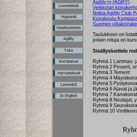
Agility ry (AGRY)
Veikkolan koiraker
Nokia Agility Club 
Koirakoulu Kompass
Suomen villakoirake
Taulukkoon on listat
joitain rotuja on ku
Sisällysluettelo rod
Ryhmä 1 Lammas- ja k
Ryhmä 2 Pinserit, sn
Ryhmä 3 Terrierit
Ryhmä 4 Mäyräkoira
Ryhmä 5 Pystykorvat 
Ryhmä 6 Ajavat ja jäl
Ryhmä 7 Kanakoirat
Ryhmä 8 Noutajat, yl
Ryhmä 9 Seurakoirat
Ryhmä 10 Vinttikoira
Ryhm