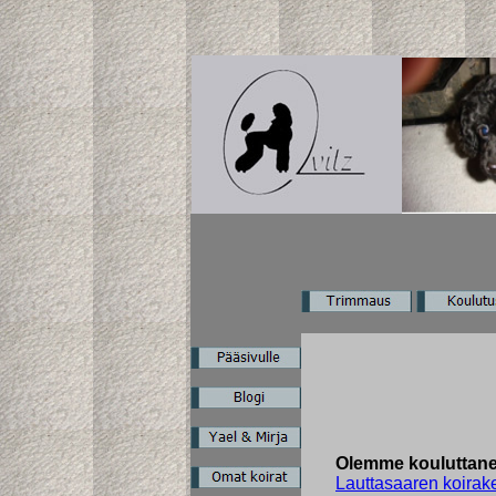
Olemme kouluttanee
Lauttasaaren koirak